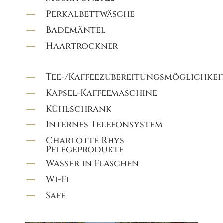
K
Perkalbettwäsche
K
Bademäntel
K
Haartrockner
K
Tee-/Kaffeezubereitungsmöglichkei
K
Kapsel-Kaffeemaschine
K
Kühlschrank
K
Internes Telefonsystem
K
Charlotte Rhys
Pflegeprodukte
K
Wasser in Flaschen
K
Wi-Fi
K
Safe