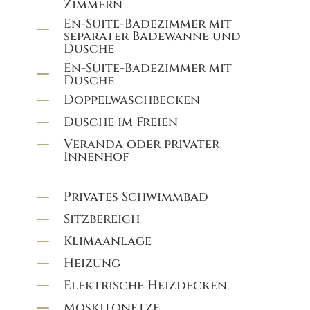
Zimmern
En-Suite-Badezimmer mit
K
separater Badewanne und
Dusche
En-Suite-Badezimmer mit
K
Dusche
K
Doppelwaschbecken
K
Dusche im Freien
K
Veranda oder privater
Innenhof
K
Privates Schwimmbad
K
Sitzbereich
K
Klimaanlage
K
Heizung
K
Elektrische Heizdecken
K
Moskitonetze